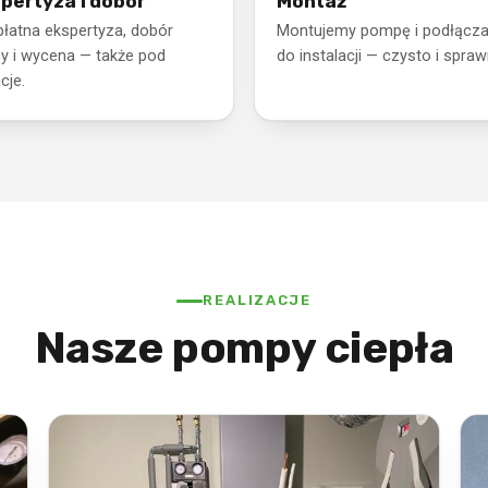
pertyza i dobór
Montaż
łatna ekspertyza, dobór
Montujemy pompę i podłącz
 i wycena — także pod
do instalacji — czysto i spraw
cje.
REALIZACJE
Nasze pompy ciepła