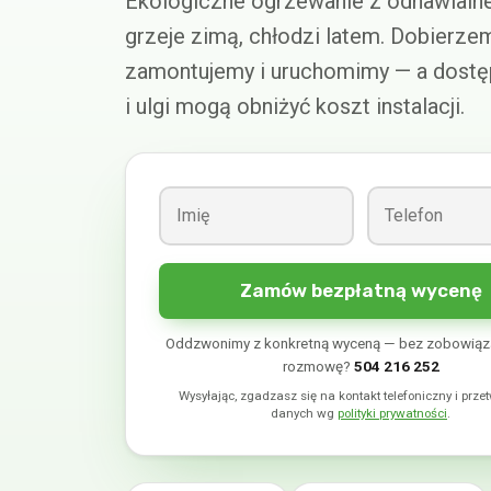
Ekologiczne ogrzewanie z odnawialne
grzeje zimą, chłodzi latem. Dobierzem
zamontujemy i uruchomimy — a dostę
i ulgi mogą obniżyć koszt instalacji.
Zamów bezpłatną wycenę
Oddzwonimy z konkretną wyceną — bez zobowiąza
rozmowę?
504 216 252
Wysyłając, zgadzasz się na kontakt telefoniczny i prze
danych wg
polityki prywatności
.