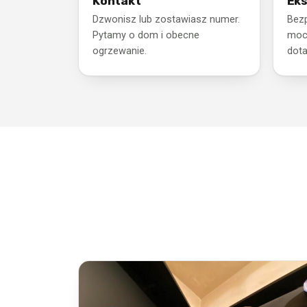
Kontakt
Eks
Dzwonisz lub zostawiasz numer.
Bezp
Pytamy o dom i obecne
mocy
ogrzewanie.
dota