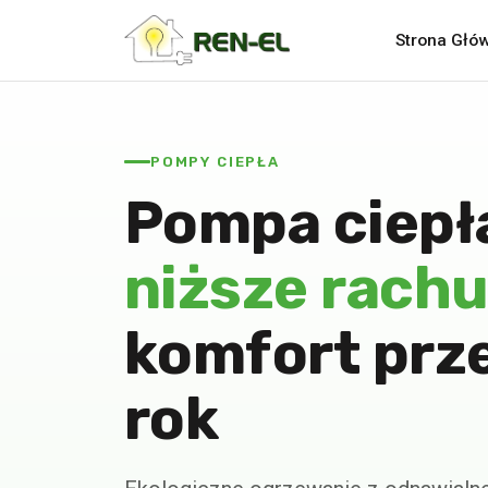
Strona Głó
POMPY CIEPŁA
Pompa ciepł
niższe rachu
komfort prze
rok