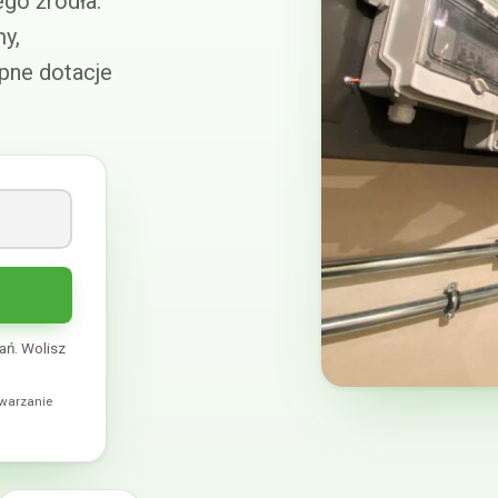
go źródła:
y,
pne dotacje
ń. Wolisz
twarzanie