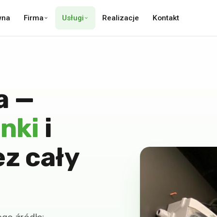
wna
Firma
Usługi
Realizacje
Kontakt
a —
nki
i
z cały