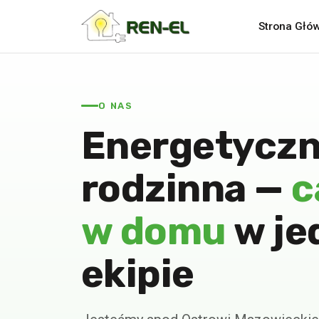
Strona Głó
O NAS
Energetyczn
rodzinna —
c
w domu
w je
ekipie