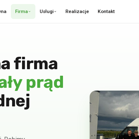
wna
Firma
Usługi
Realizacje
Kontakt
a firma
ały prąd
dnej