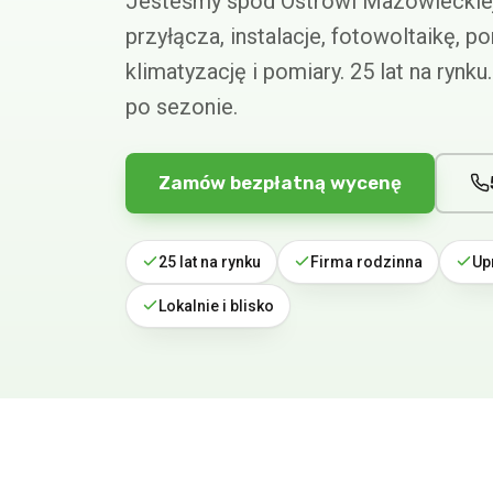
Jesteśmy spod Ostrowi Mazowieckie
przyłącza, instalacje, fotowoltaikę, p
klimatyzację i pomiary. 25 lat na rynk
po sezonie.
Zamów bezpłatną wycenę
25 lat na rynku
Firma rodzinna
Up
Lokalnie i blisko