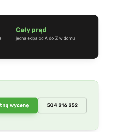
Cały prąd
e
jedna ekipa od A do Z w domu
tną wycenę
504 216 252