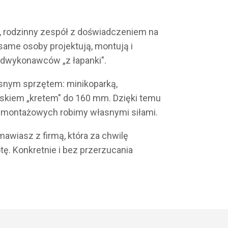
y, rodzinny zespół z doświadczeniem na
 same osoby projektują, montują i
dwykonawców „z łapanki".
snym sprzętem: minikoparką,
iskiem „kretem" do 160 mm. Dzięki temu
i montażowych robimy własnymi siłami.
awiasz z firmą, która za chwilę
otę. Konkretnie i bez przerzucania