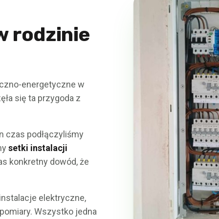
 rodzinie
ryczno-energetyczne w
zęła się ta przygoda z
en czas podłączyliśmy
my
setki instalacji
nas konkretny dowód, że
instalacje elektryczne,
i pomiary. Wszystko jedna