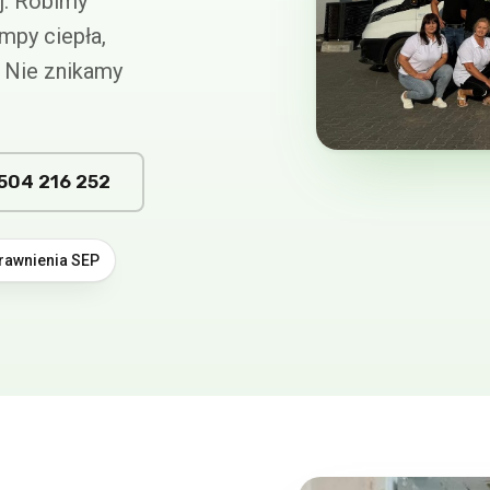
j. Robimy
ompy ciepła,
u. Nie znikamy
504 216 252
rawnienia SEP