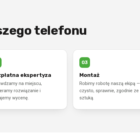
szego telefonu
płatna ekspertyza
Montaż
awdzamy na miejscu,
Robimy robotę naszą ekipą —
eramy rozwiązanie i
czysto, sprawnie, zgodnie ze
ajemy wycenę.
sztuką.