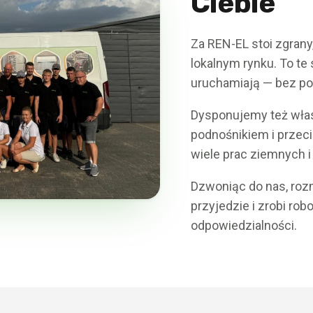
Ciebie
Za REN-EL stoi zgran
lokalnym rynku. To te
uruchamiają — bez po
Dysponujemy też wła
podnośnikiem i przec
wiele prac ziemnych 
Dzwoniąc do nas, rozm
przyjedzie i zrobi rob
odpowiedzialności.