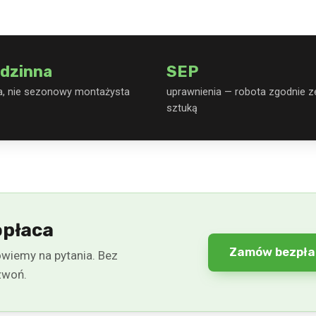
dzinna
SEP
a, nie sezonowy montażysta
uprawnienia — robota zgodnie z
sztuką
opłaca
Zamów bezpła
wiemy na pytania. Bez
zwoń.